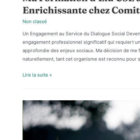
Enrichissante chez Comit
Non classé
Un Engagement au Service du Dialogue Social Deveni
engagement professionnel significatif qui requiert 
approfondie des enjeux sociaux. Ma décision de me 
naturellement, tant cet organisme est reconnu pour s
Ma
Lire la suite »
Formation
d’Élu
CSE
à
Paris
:
Une