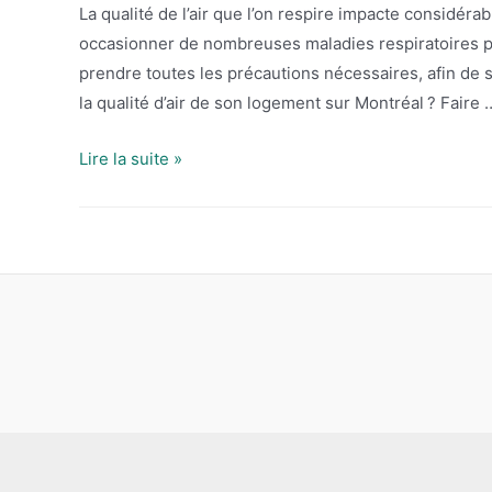
La qualité de l’air que l’on respire impacte considéra
occasionner de nombreuses maladies respiratoires po
prendre toutes les précautions nécessaires, afin de 
la qualité d’air de son logement sur Montréal ? Faire 
Qualité
Lire la suite »
d’air
intérieur
à
Montréal
:
quelles
solutions
pour
bénéficier
d’un
meilleur