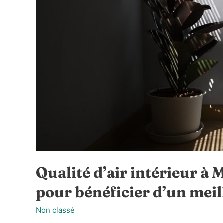
pour
semer
du
gazon
Qualité d’air intérieur à 
pour bénéficier d’un meil
Non classé