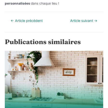
personnalisées
dans chaque lieu !
Navigation
←
Article précédent
Article suivant
→
de
l’article
Publications similaires