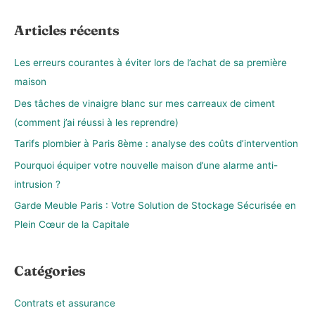
c
h
Articles récents
e
r
Les erreurs courantes à éviter lors de l’achat de sa première
c
maison
h
Des tâches de vinaigre blanc sur mes carreaux de ciment
e
(comment j’ai réussi à les reprendre)
r
Tarifs plombier à Paris 8ème : analyse des coûts d’intervention
Pourquoi équiper votre nouvelle maison d’une alarme anti-
:
intrusion ?
Garde Meuble Paris : Votre Solution de Stockage Sécurisée en
Plein Cœur de la Capitale
Catégories
Contrats et assurance