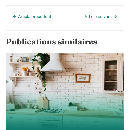
Navigation
←
Article précédent
Article suivant
→
de
l’article
Publications similaires