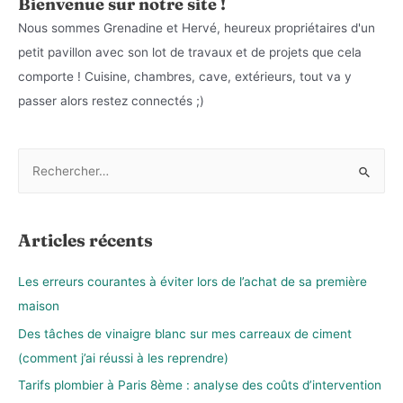
Bienvenue sur notre site !
Nous sommes Grenadine et Hervé, heureux propriétaires d'un
petit pavillon avec son lot de travaux et de projets que cela
comporte ! Cuisine, chambres, cave, extérieurs, tout va y
passer alors restez connectés ;)
R
e
c
h
Articles récents
e
r
Les erreurs courantes à éviter lors de l’achat de sa première
c
maison
h
Des tâches de vinaigre blanc sur mes carreaux de ciment
e
(comment j’ai réussi à les reprendre)
r
Tarifs plombier à Paris 8ème : analyse des coûts d’intervention