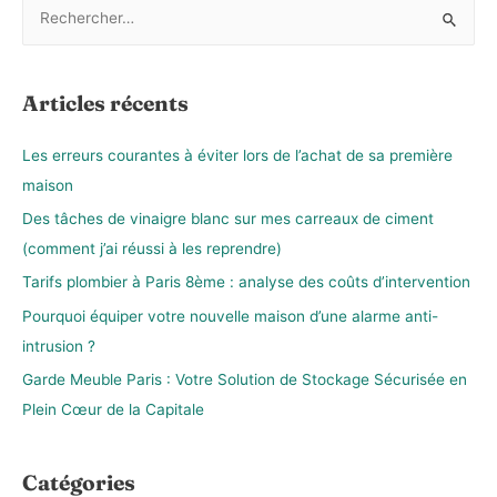
R
e
c
h
Articles récents
e
r
Les erreurs courantes à éviter lors de l’achat de sa première
c
maison
h
Des tâches de vinaigre blanc sur mes carreaux de ciment
e
(comment j’ai réussi à les reprendre)
r
Tarifs plombier à Paris 8ème : analyse des coûts d’intervention
Pourquoi équiper votre nouvelle maison d’une alarme anti-
:
intrusion ?
Garde Meuble Paris : Votre Solution de Stockage Sécurisée en
Plein Cœur de la Capitale
Catégories