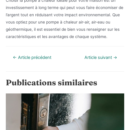
Choisir la pompe à chaleur idéale pour votre maison est un
investissement à long terme qui peut vous faire économiser de
l’argent tout en réduisant votre impact environnemental. Que
vous optiez pour une pompe à chaleur air-air, air-eau ou
géothermique, il est essentiel de bien vous renseigner sur les
caractéristiques et les avantages de chaque système.
Navigation
←
Article précédent
Article suivant
→
de
l’article
Publications similaires