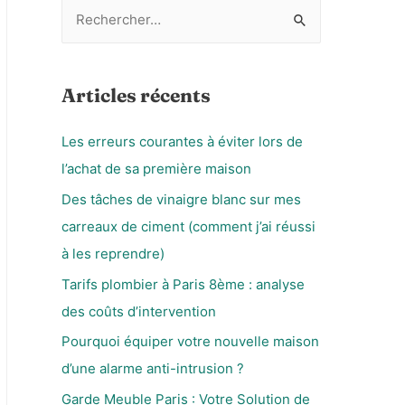
R
e
c
h
Articles récents
e
Les erreurs courantes à éviter lors de
r
l’achat de sa première maison
c
h
Des tâches de vinaigre blanc sur mes
e
carreaux de ciment (comment j’ai réussi
r
à les reprendre)
Tarifs plombier à Paris 8ème : analyse
:
des coûts d’intervention
Pourquoi équiper votre nouvelle maison
d’une alarme anti-intrusion ?
Garde Meuble Paris : Votre Solution de